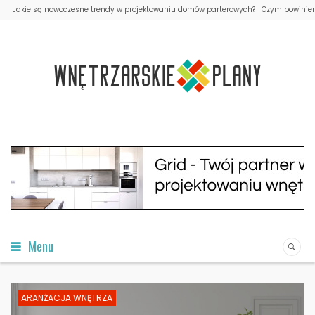
Jakie są nowoczesne trendy w projektowaniu domów parterowych?
Czym powinien 
Menu
ARANŻACJA WNĘTRZA