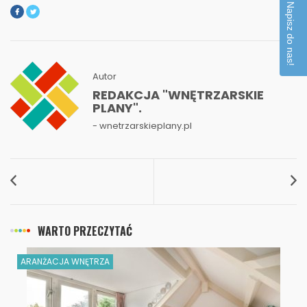
Napisz do nas!
Autor
REDAKCJA "WNĘTRZARSKIE
PLANY".
- wnetrzarskieplany.pl
WARTO PRZECZYTAĆ
ARANŻACJA WNĘTRZA