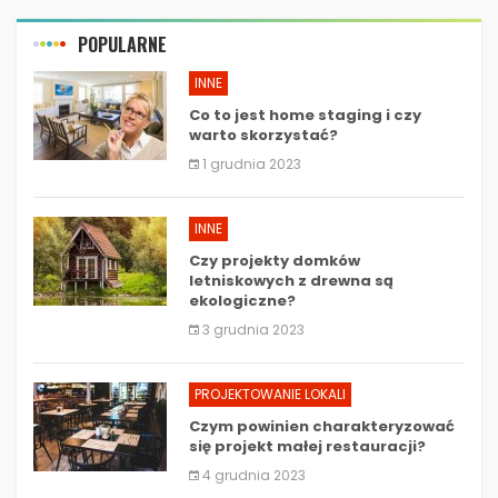
POPULARNE
INNE
Co to jest home staging i czy
warto skorzystać?
1 grudnia 2023
INNE
Czy projekty domków
letniskowych z drewna są
ekologiczne?
3 grudnia 2023
PROJEKTOWANIE LOKALI
Czym powinien charakteryzować
się projekt małej restauracji?
4 grudnia 2023