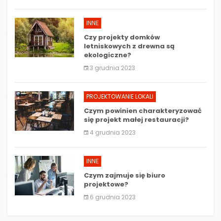
INNE
Czy projekty domków
letniskowych z drewna są
ekologiczne?
3 grudnia 2023
PROJEKTOWANIE LOKALI
Czym powinien charakteryzować
się projekt małej restauracji?
4 grudnia 2023
INNE
Czym zajmuje się biuro
projektowe?
6 grudnia 2023