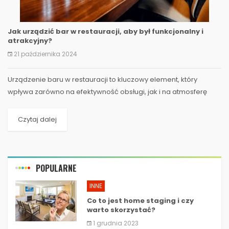
Jak urządzić bar w restauracji, aby był funkcjonalny i
atrakcyjny?
21 października 2024
Urządzenie baru w restauracji to kluczowy element, który
wpływa zarówno na efektywność obsługi, jak i na atmosferę
lokalu. W tym obszernym artykule omówimy, jak...
Czytaj dalej
POPULARNE
INNE
Co to jest home staging i czy
warto skorzystać?
1 grudnia 2023