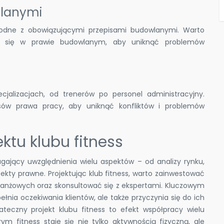
wlanymi
odne z obowiązującymi przepisami budowlanymi. Warto
ym się w prawie budowlanym, aby uniknąć problemów
ecjalizacjach, od trenerów po personel administracyjny.
pisów prawa pracy, aby uniknąć konfliktów i problemów
ktu klubu fitness
gający uwzględnienia wielu aspektów – od analizy rynku,
spekty prawne. Projektując klub fitness, warto zainwestować
ranżowych oraz skonsultować się z ekspertami. Kluczowym
pełnia oczekiwania klientów, ale także przyczynia się do ich
tateczny projekt klubu fitness to efekt współpracy wielu
ym fitness staje się nie tylko aktywnością fizyczną, ale