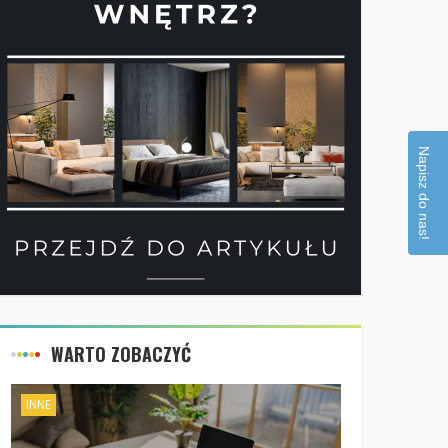
Napisz do nas!
WARTO ZOBACZYĆ
INNE