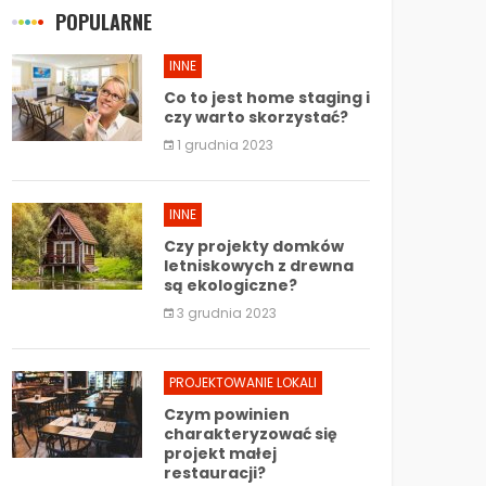
POPULARNE
INNE
Co to jest home staging i
czy warto skorzystać?
1 grudnia 2023
INNE
Czy projekty domków
letniskowych z drewna
są ekologiczne?
3 grudnia 2023
PROJEKTOWANIE LOKALI
Czym powinien
charakteryzować się
projekt małej
restauracji?